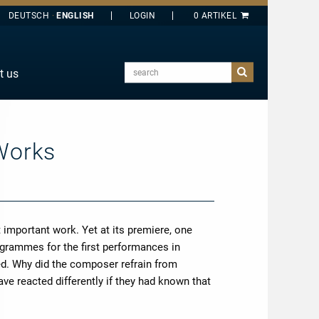
DEUTSCH
ENGLISH
search
t us
E
J
O
Works
T
Y
important work. Yet at its premiere, one
rogrammes for the first performances in
ed. Why did the composer refrain from
ve reacted differently if they had known that