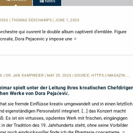
News
 2026 | THOMAS DESCHAMPS | JUNE 1, 2026
orchestre qui ouvrent le double album captivent d’emblée. Figure
croate, Dora Pejacevic y impose une
Mehr
lesen
26 | DR. JAN KAMPMEIER | MAY 29, 2026 | SOURCE:
HTTPS://MAGAZIN....
imar spielt unter der Leitung ihres kroatischen Chefdirige
chen Werke von Dora Pejačević.
 hat sie fremde Einflüsse kreativ umgewandelt und in einen letztlich
nd eigenständigen Personalstil integriert. [...] das Konzert macht
: Es ist ein virtuoses, opulentes Werk mit frischen, eingängigen
n der Tradition des 19. Jahrhunderts steht, ohne seine Vorbilder
gar noch eindrucksvoller finde ich die Phantasie concertante.
Me