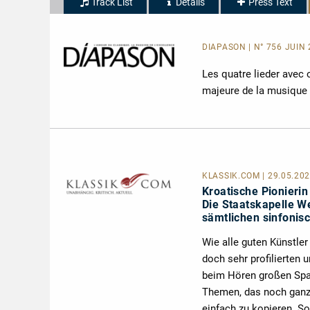
Track List
Details
Press Text
DIAPASON | N° 756 JUIN
Les quatre lieder avec 
majeure de la musique 
KLASSIK.COM
| 29.05.20
Kroatische Pionierin
Die Staatskapelle We
sämtlichen sinfonis
Wie alle guten Künstler
doch sehr profilierten u
beim Hören großen Spaß
Themen, das noch ganz i
einfach zu kopieren. So