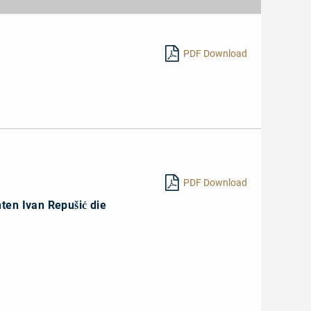
PDF Download
PDF Download
nten Ivan Repušić die
hr