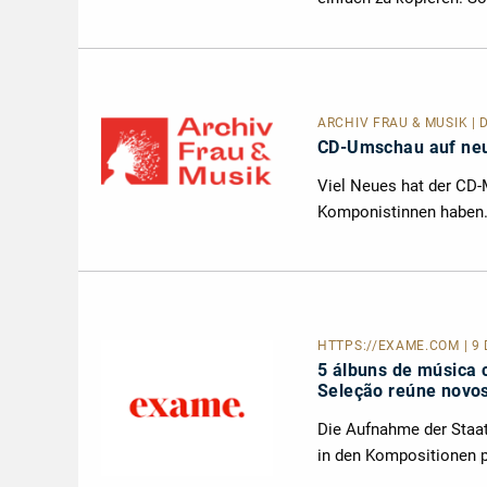
ARCHIV FRAU & MUSIK
| 
CD-Umschau auf neu
Viel Neues hat der CD-M
Komponistinnen haben. 
HTTPS://EXAME.COM
| 9
5 álbuns de música 
Seleção reúne novos
Die Aufnahme der Staat
in den Kompositionen p