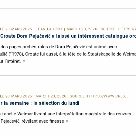
E 23 MARS 2026 | JEAN LACROIX | MARCH 23, 2026 | SOURCE:
HTTPS://
a Croate Dora Pejačević a laissé un intéressant catalogue or
des pages orchestrales de Dora Pejačević est animé avec
šić (°1978), Croate lui aussi, à la tête de la Staatskapelle de Weima
t l’intérêt.
Mehr
lesen
E 23 MARS 2026 | MARCH 23, 2026 | SOURCE:
HTTPS://WWW.CRES...
 la semaine : la sélection du lundi
tskapelle Weimar livrent une interprétation magistrale des œuvres
ejačević, révélant avec finesse
Mehr
lesen