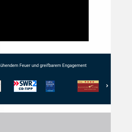
 glühendem Feuer und greifbarem Engagement
SWR
Radio
klassik.com
Diapason
-
Klassik
-
-
CD-
Stephansdom
Klangqualität:
5
Tip
-
4/5
de
CD
Diapason
DER
WOCHE