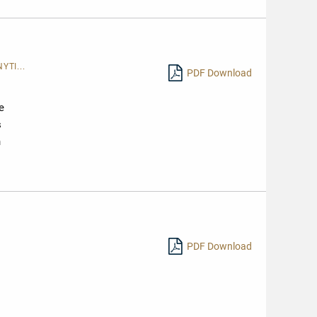
YTI...
PDF Download
e
s
h
PDF Download