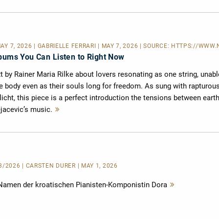
MAY 7, 2026 | GABRIELLE FERRARI | MAY 7, 2026 | SOURCE:
HTTPS://WWW.N
lbums You Can Listen to Right Now
ext by Rainer Maria Rilke about lovers resonating as one string, unabl
he body even as their souls long for freedom. As sung with rapturou
licht, this piece is a perfect introduction the tensions between eart
ejacevic’s music.
Mehr
lesen
3/2026 | CARSTEN DÜRER | MAY 1, 2026
 Namen der kroatischen Pianisten-Komponistin Dora
Mehr
lesen