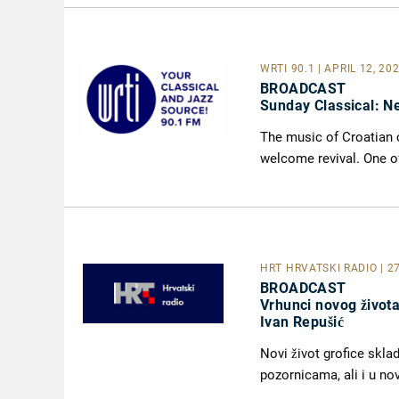
WRTI 90.1
| APRIL 12, 20
BROADCAST
Sunday Classical: N
The music of Croatian 
welcome revival. One 
HRT HRVATSKI RADIO
| 2
BROADCAST
Vrhunci novog života
Ivan Repušić
Novi život grofice skla
pozornicama, ali i u n