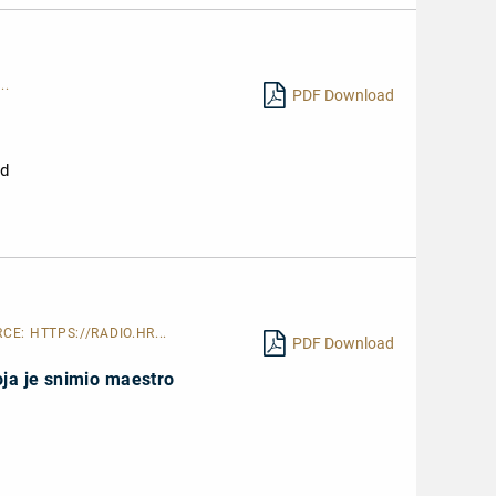
..
PDF Download
nd
URCE:
HTTPS://RADIO.HR...
PDF Download
oja je snimio maestro