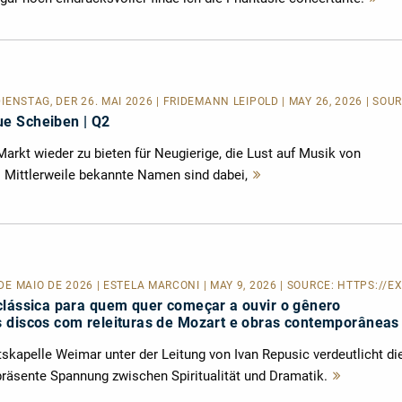
le
DIENSTAG, DER 26. MAI 2026 | FRIDEMANN LEIPOLD | MAY 26, 2026 | SOU
e Scheiben | Q2
arkt wieder zu bieten für Neugierige, die Lust auf Musik von
Mittlerweile bekannte Namen sind dabei,
Mehr
lesen
 DE MAIO DE 2026 | ESTELA MARCONI | MAY 9, 2026 | SOURCE:
HTTPS://EX
clássica para quem quer começar a ouvir o gênero
 discos com releituras de Mozart e obras contemporâneas
skapelle Weimar unter der Leitung von Ivan Repusic verdeutlicht di
räsente Spannung zwischen Spiritualität und Dramatik.
Mehr
lesen