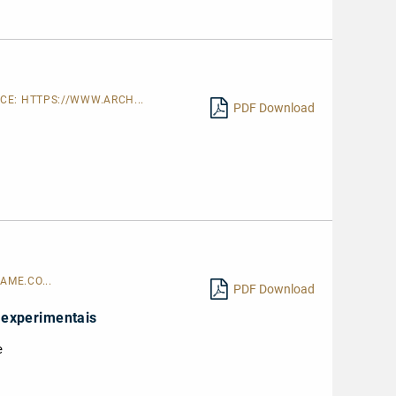
sen
RCE:
HTTPS://WWW.ARCH...
PDF Download
AME.CO...
PDF Download
 experimentais
e