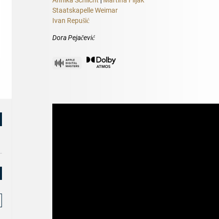
Annika Schlicht
|
Martina Filjak
Staatskapelle Weimar
Ivan Repušić
Dora Pejačević