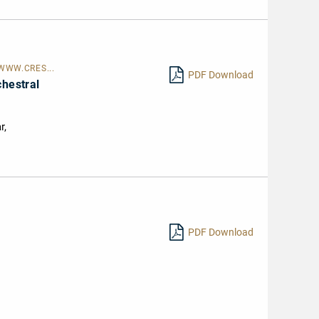
WWW.CRES...
PDF Download
chestral
r,
PDF Download