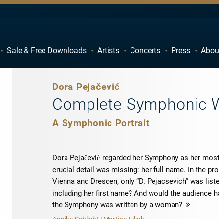
Sale & Free Downloads
Artists
Concerts
Press
Abou
C
D
H
I
Dora Pejačević
M
N
Complete Symphonic 
R
S
A Symphonic Portrait
W
X
Dora Pejačević regarded her Symphony as her most 
crucial detail was missing: her full name. In the p
Vienna and Dresden, only “D. Pejacsevich” was list
including her first name? And would the audience ha
the Symphony was written by a woman?
more