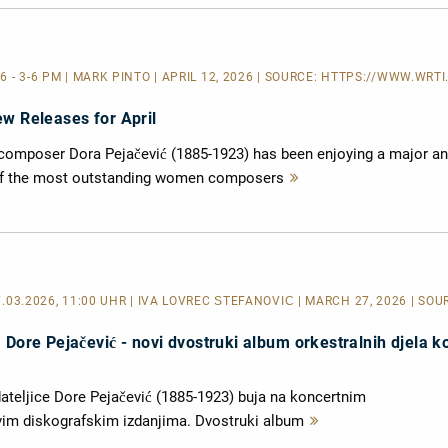
26 - 3-6 PM | MARK PINTO | APRIL 12, 2026 | SOURCE:
HTTPS://WWW.WRTI.
ew Releases for April
composer Dora Pejačević (1885-1923) has been enjoying a major a
of the most outstanding women composers
Mehr
lesen
7.03.2026, 11:00 UHR | IVA LOVREC ŠTEFANOVIĆ | MARCH 27, 2026 | SO
 Dore Pejačević - novi dvostruki album orkestralnih djela k
dateljice Dore Pejačević (1885-1923) buja na koncertnim
ovim diskografskim izdanjima. Dvostruki album
Mehr
lesen