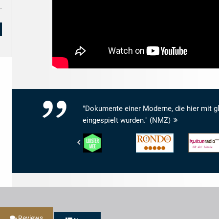
"Dokumente einer Moderne, die hier mit
eingespielt wurden." (NMZ)
De
Rondo
RBB
Gelderlander
-
Kulturradio
-
Rondo
-
LUISTER
-
CD
MEE
5/5
der
Woche
Reviews