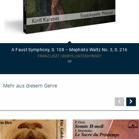
A
Faust
Symphony,
A Faust Symphony, S. 108 – Mephisto Waltz No. 3, S. 216
S.
108
FRANZ LISZT | BORYS LYATOSHYNSKY
–
CD
Mephisto
Waltz
No.
3,
S.
Mehr aus diesem Genre
216
Vorher
N
Seite
Se