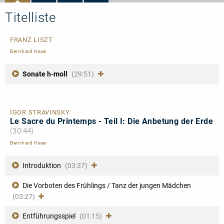
Bedeutung
Titelliste
FRANZ LISZT
Bernhard Haas
Sonate h-moll
(29:51)
IGOR STRAVINSKY
Le Sacre du Printemps - Teil I: Die Anbetung der Erde
(30:44)
Bernhard Haas
Introduktion
(03:37)
Die Vorboten des Frühlings / Tanz der jungen Mädchen
(03:27)
Entführungsspiel
(01:15)