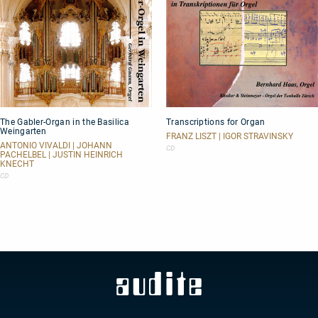
The
Transcriptions
The Gabler-Organ in the Basilica
Transcriptions for Organ
Gabler-
for
Weingarten
Organ
Organ
FRANZ LISZT | IGOR STRAVINSKY
in
ANTONIO VIVALDI | JOHANN
CD
PACHELBEL | JUSTIN HEINRICH
the
KNECHT
Basilica
CD
Weingarten