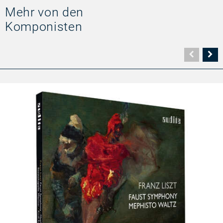
Mehr von den
Komponisten
Vorher
N
Seite
Se