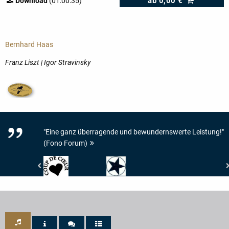
ab
0,00 €
Download
(01:00:35)
Bernhard Haas
Franz Liszt | Igor Stravinsky
"Eine ganz überragende und bewundernswerte Leistung!"
(Fono Forum)
Magazine
Fono
de
Forum
l'Orgue
-
-
Veröffentlichung
Coup
von
de
besonderer
Coeur
interpretatorischer