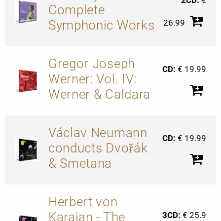
2CD:
€
Complete
Symphonic Works
26.99
Gregor Joseph
CD:
€ 19.99
Werner: Vol. IV:
Werner & Caldara
Václav Neumann
CD:
€ 19.99
conducts Dvořák
& Smetana
Herbert von
Karajan - The
3CD:
€ 25.9