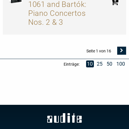
1061 and Bartók:
Piano Concertos
Nos. 2 & 3
N
Seite 1 von 16
Se
10
25
50
100
Einträge: