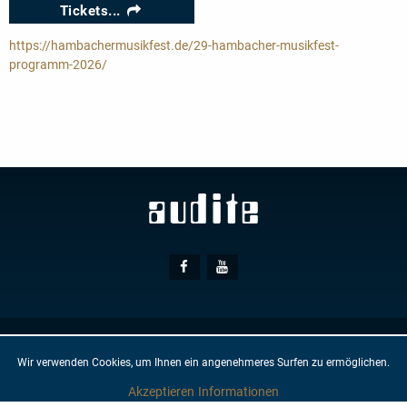
Tickets...
https://hambachermusikfest.de/29-hambacher-musikfest-
programm-2026/
Social
Facebook
Youtube
Media
© AUDITE
Hülsenweg 7
32760 Detmold
Wir verwenden Cookies, um Ihnen ein angenehmeres Surfen zu ermöglichen.
AGB
IMPRESSUM
DATENSCHUTZ
NEWSLETTER
KONTAKT
Akzeptieren
Informationen