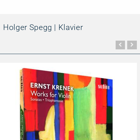
for
Violin
Holger Spegg | Klavier
Vorher
N
Seite
Se