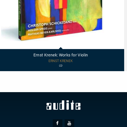
95666
-
Ernst
Ernst Krenek: Works for Violin
Krenek:
Works
ERNST KRENEK
for
CD
Violin
Social
Facebook
Youtube