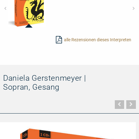
23448
-
alle Rezensionen dieses Interpreten
Paul
Dessau:
Lanzelot
Daniela Gerstenmeyer |
Sopran, Gesang
Vorher
N
Seite
Se