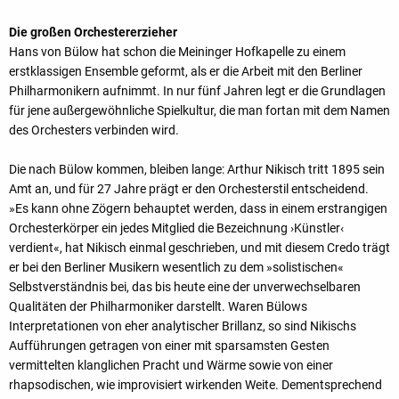
Die großen Orchestererzieher
Hans von Bülow hat schon die Meininger Hofkapelle zu einem
erstklassigen Ensemble geformt, als er die Arbeit mit den Berliner
Philharmonikern aufnimmt. In nur fünf Jahren legt er die Grundlagen
für jene außergewöhnliche Spielkultur, die man fortan mit dem Namen
des Orchesters verbinden wird.
Die nach Bülow kommen, bleiben lange: Arthur Nikisch tritt 1895 sein
Amt an, und für 27 Jahre prägt er den Orchesterstil entscheidend.
»Es kann ohne Zögern behauptet werden, dass in einem erstrangigen
Orchesterkörper ein jedes Mitglied die Bezeichnung ›Künstler‹
verdient«, hat Nikisch einmal geschrieben, und mit diesem Credo trägt
er bei den Berliner Musikern wesentlich zu dem »solistischen«
Selbstverständnis bei, das bis heute eine der unverwechselbaren
Qualitäten der Philharmoniker darstellt. Waren Bülows
Interpretationen von eher analytischer Brillanz, so sind Nikischs
Aufführungen getragen von einer mit sparsamsten Gesten
vermittelten klanglichen Pracht und Wärme sowie von einer
rhapsodischen, wie improvisiert wirkenden Weite. Dementsprechend