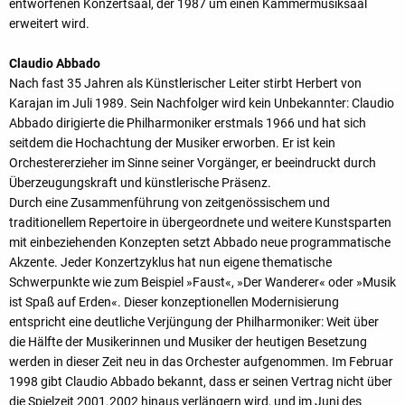
entworfenen Konzertsaal, der 1987 um einen Kammermusiksaal
erweitert wird.
Claudio Abbado
Nach fast 35 Jahren als Künstlerischer Leiter stirbt Herbert von
Karajan im Juli 1989. Sein Nachfolger wird kein Unbekannter: Claudio
Abbado dirigierte die Philharmoniker erstmals 1966 und hat sich
seitdem die Hochachtung der Musiker erworben. Er ist kein
Orchestererzieher im Sinne seiner Vorgänger, er beeindruckt durch
Überzeugungskraft und künstlerische Präsenz.
Durch eine Zusammenführung von zeitgenössischem und
traditionellem Repertoire in übergeordnete und weitere Kunstsparten
mit einbeziehenden Konzepten setzt Abbado neue programmatische
Akzente. Jeder Konzertzyklus hat nun eigene thematische
Schwerpunkte wie zum Beispiel »Faust«, »Der Wanderer« oder »Musik
ist Spaß auf Erden«. Dieser konzeptionellen Modernisierung
entspricht eine deutliche Verjüngung der Philharmoniker: Weit über
die Hälfte der Musikerinnen und Musiker der heutigen Besetzung
werden in dieser Zeit neu in das Orchester aufgenommen. Im Februar
1998 gibt Claudio Abbado bekannt, dass er seinen Vertrag nicht über
die Spielzeit 2001.2002 hinaus verlängern wird, und im Juni des