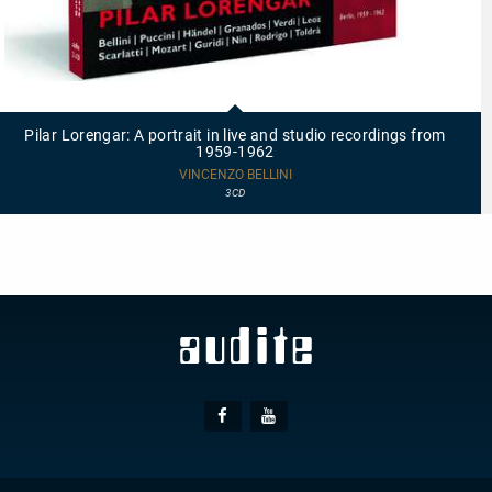
21420
-
Pilar
Pilar Lorengar: A portrait in live and studio recordings from
Lorengar:
1959-1962
A
portrait
VINCENZO BELLINI
in
3CD
live
and
studio
recordings
from
1959-
1962
Social
Facebook
Youtube
Media