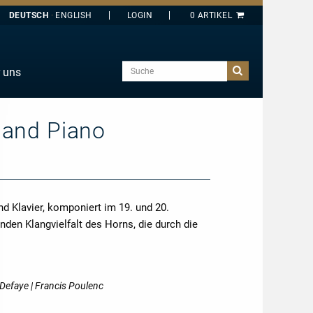
DEUTSCH
ENGLISH
Suche
 uns
E
J
 and Piano
O
T
Y
d Klavier, komponiert im 19. und 20.
nden Klangvielfalt des Horns, die durch die
ehr
Defaye | Francis Poulenc