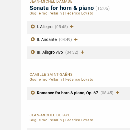
JEAN-MICHEL DAMASE
Sonata for horn & piano
(15:06)
Guglielmo Pellarin
|
Federico Lovato
I. Allegro
(05:45)
II. Andante
(04:49)
III. Allegro vivo
(04:32)
CAMILLE SAINT-SAËNS
Guglielmo Pellarin
|
Federico Lovato
Romance for horn & piano, Op. 67
(08:45)
JEAN-MICHEL DEFAYE
Guglielmo Pellarin
|
Federico Lovato