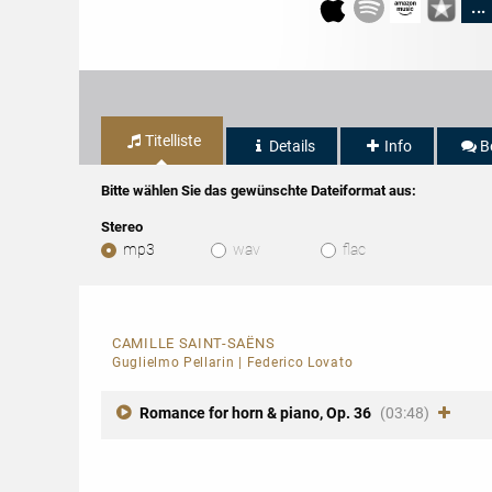
...
Titelliste
Details
Info
B
Bitte wählen Sie das gewünschte Dateiformat aus:
Stereo
mp3
wav
flac
CAMILLE SAINT-SAËNS
Guglielmo Pellarin
|
Federico Lovato
Romance for horn & piano, Op. 36
(03:48)