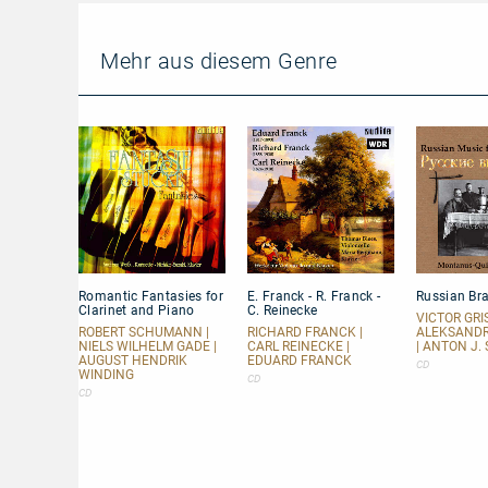
Mehr aus diesem Genre
Romantic
E.
Russian
Romantic Fantasies for
E. Franck - R. Franck -
Russian Br
Fantasies
Franck
Brass
Clarinet and Piano
C. Reinecke
for
-
Music
VICTOR GRI
Clarinet
R.
ROBERT SCHUMANN |
RICHARD FRANCK |
ALEKSAND
NIELS WILHELM GADE |
CARL REINECKE |
| ANTON J.
and
Franck
AUGUST HENDRIK
EDUARD FRANCK
Piano
-
CD
WINDING
CD
C.
CD
Reinecke