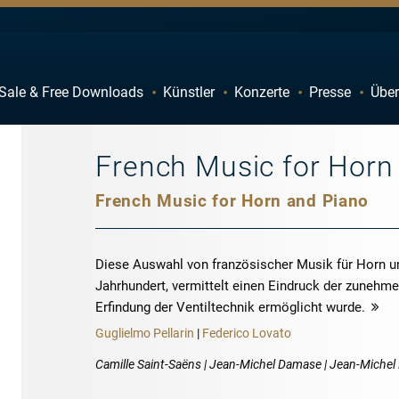
Sale & Free Downloads
Künstler
Konzerte
Presse
Über
C
D
H
I
French Music for Horn
M
N
French Music for Horn and Piano
R
S
W
X
Diese Auswahl von französischer Musik für Horn un
Jahrhundert, vermittelt einen Eindruck der zunehme
Erfindung der Ventiltechnik ermöglicht wurde.
m
Guglielmo Pellarin
|
Federico Lovato
Camille Saint-Saëns | Jean-Michel Damase | Jean-Michel 