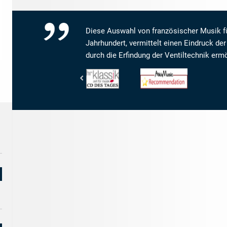
Diese Auswahl von französischer Musik fü
Jahrhundert, vermittelt einen Eindruck de
durch die Erfindung der Ventiltechnik erm
Hessischer
www.arkivmusic.com
Rundfunk
-
-
Arkivmusic_recommendation
HR
Klassik
-
CD
des
Tages