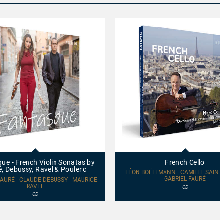
French
Cello
ue - French Violin Sonatas by
French Cello
é, Debussy, Ravel & Poulenc
LÉON BOËLLMANN | CAMILLE SAINT
GABRIEL FAURÉ
FAURÉ | CLAUDE DEBUSSY | MAURICE
RAVEL
CD
CD