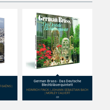
German
Jean-
Brass
Baptist
-
Dupont
German Brass - Das Deutsche
Jea
Das
plays
Blechbläserquintett
Deutsche
Widor:
-SAËNS |
Blechbläserquintett
Symph
HEINRICH FINCK | JOHANN SEBASTIAN BACH
CHARL
| MORLEY CALVERT
No.
8
CD