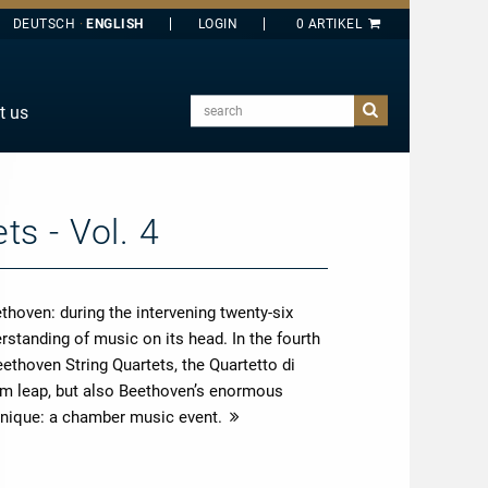
DEUTSCH
ENGLISH
search
t us
E
J
O
s - Vol. 4
T
Y
ethoven: during the intervening twenty-six
rstanding of music on its head. In the fourth
ethoven String Quartets, the Quartetto di
um leap, but also Beethoven’s enormous
nique: a chamber music event.
more