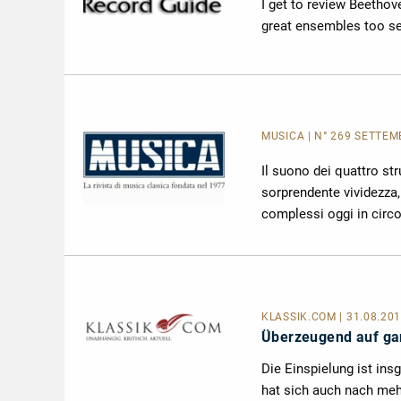
I get to review Beethov
great ensembles too se
MUSICA
| N° 269 SETTEM
Il suono dei quattro st
sorprendente vividezza
complessi oggi in circo
KLASSIK.COM
| 31.08.20
Überzeugend auf gan
Die Einspielung ist ins
hat sich auch nach meh