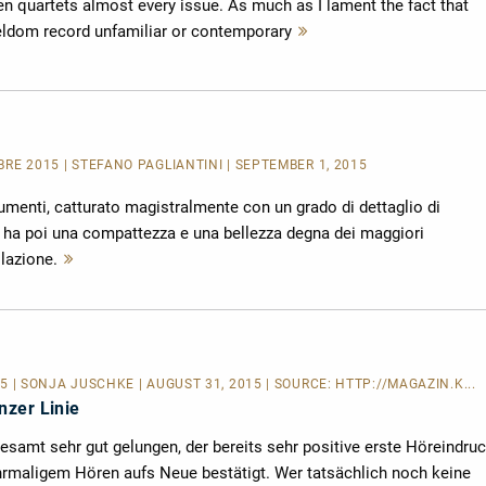
en quartets almost every issue. As much as I lament the fact that
ldom record unfamiliar or contemporary
Mehr
lesen
BRE 2015 | STEFANO PAGLIANTINI | SEPTEMBER 1, 2015
rumenti, catturato magistralmente con un grado di dettaglio di
, ha poi una compattezza e una bellezza degna dei maggiori
lazione.
Mehr
lesen
15 | SONJA JÜSCHKE | AUGUST 31, 2015 | SOURCE:
HTTP://MAGAZIN.K...
zer Linie
gesamt sehr gut gelungen, der bereits sehr positive erste Höreindru
rmaligem Hören aufs Neue bestätigt. Wer tatsächlich noch keine