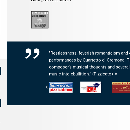
"Restlessness, feverish romanticism and 
performances by Quartetto di Cremona. The
composer’s musical thoughts and several 
music into ebullition." (Pizzicato)
Pizzicato
International
klassik.com
-
Classical
-
Supersonic
Music
Interpretatio
Awards
4/5
-
Sternen
ICMA
-
Nomination