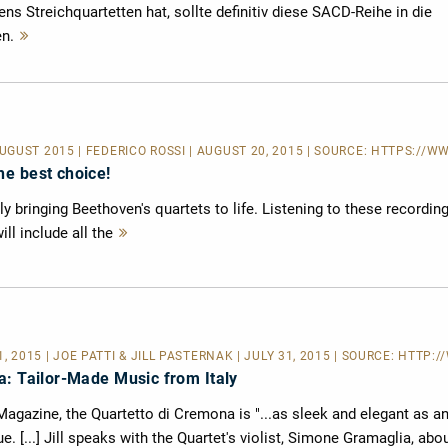
 Streichquartetten hat, sollte definitiv diese SACD-Reihe in die
n.
Mehr
lesen
GUST 2015 | FEDERICO ROSSI | AUGUST 20, 2015 | SOURCE:
HTTPS://WW
e best choice!
ly bringing Beethoven's quartets to life. Listening to these recordin
ill include all the
Mehr
lesen
31, 2015 | JOE PATTI & JILL PASTERNAK | JULY 31, 2015 | SOURCE:
HTTP://
a: Tailor-Made Music from Italy
d Magazine, the Quartetto di Cremona is "...as sleek and elegant as a
rue. [...] Jill speaks with the Quartet's violist, Simone Gramaglia, abo