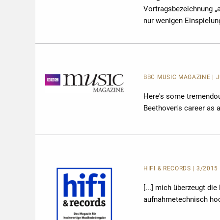
Vortragsbezeichnung „af
nur wenigen Einspielun
BBC MUSIC MAGAZINE | JU
Here's some tremendou
Beethoven's career as a
HIFI & RECORDS | 3/2015 
[...] mich überzeugt di
aufnahmetechnisch hoc