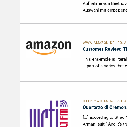
Aufnahme von Beethovens
Auswahl mit einbeziehe
WWW.AMAZON.DE | 20. AU
Customer Review: Th
This ensemble is literal
– part of a series that w
HTTP://WRTI.ORG
| JUL 
Quartetto di Cremon
[...] according to Stra
Armani suit.” And it's t