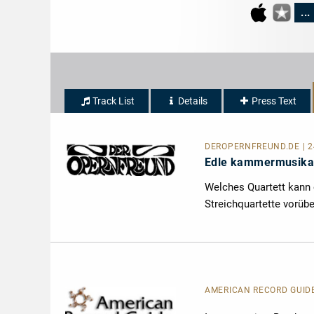
...
Track List
Details
Press Text
DEROPERNFREUND.DE
| 
Edle kammermusikal
Welches Quartett kann
Streichquartette vorü
AMERICAN RECORD GUID