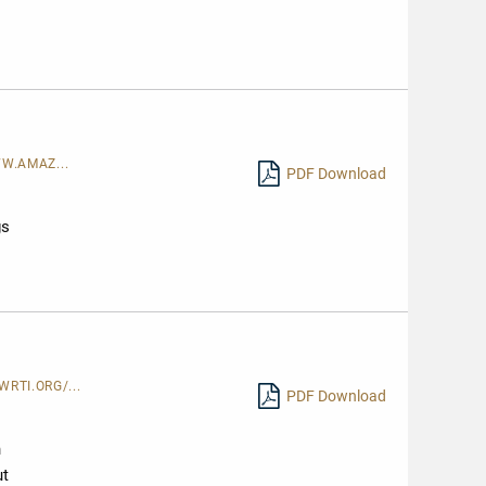
W.AMAZ...
PDF Download
gs
WRTI.ORG/...
PDF Download
n
ut