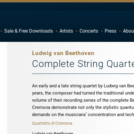
Sale & Free Downloads
Artists
Concerts
Press
Abou
C
D
H
I
Ludwig van Beethoven
M
N
Complete String Quartet
R
S
W
X
An early and a late string quartet by Ludwig van Be
years, the composer had turned the traditional unde
volume of their recording series of the complete Be
Cremona demonstrate not only the stylistic quant
demands on the musicians’ concentration and tech
Quartetto di Cremona
Ludwig van Beethoven