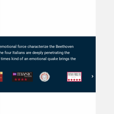
emotional force characterize the Beethoven
 four Italians are deeply penetrating the
times kind of an emotional quake brings the
BBC
Stereo
Fono
Fono
Music
-
Forum
Forum
n:
Magazine
Audiophiles
-
-
-
Highlight
Klang:
Musik:
Performance
5
5/5
4/5
von
Sternen
5