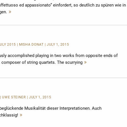
fettuoso ed appassionato“ einfordert, so deutlich zu spüren wie in
gen.
Mehr
lesen
LY 2015 | MISHA DONAT | JULY 1, 2015
sly accomplished playing in two works from opposite ends of
 composer of string quartets. The scurrying
Mehr
lesen
| UWE STEINER | JULY 1, 2015
e beglückende Musikalität dieser Interpretationen. Auch
hklassig!
Mehr
lesen