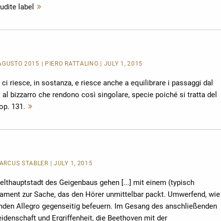
udite label
Mehr
lesen
-AGUSTO 2015 | PIERO RATTALINO | JULY 1, 2015
ci riesce, in sostanza, e riesce anche a equilibrare i passaggi dal
al bizzarro che rendono così singolare, specie poiché si tratta del
 op. 131.
Mehr
lesen
MARCUS STÄBLER | JULY 1, 2015
elthauptstadt des Geigenbaus gehen [...] mit einem (typisch
rament zur Sache, das den Hörer unmittelbar packt. Umwerfend, wie
nenden Allegro gegenseitig befeuern. Im Gesang des anschließenden
idenschaft und Ergriffenheit, die Beethoven mit der