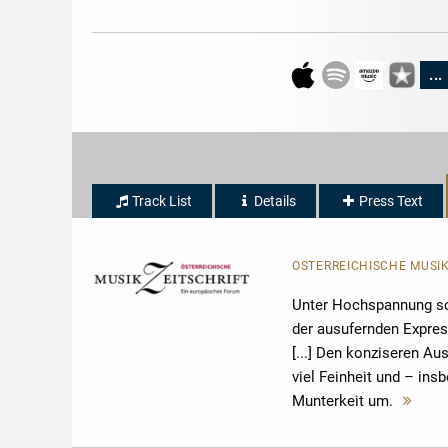
...
Track List
Details
Press Text
ÖSTERREICHISCHE MUSI
Unter Hochspannung so
der ausufernden Express
[...] Den konziseren Au
viel Feinheit und – in
Munterkeit um.
Meh
lese