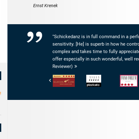
Ernst Krenek
"Schickedanz is in full command in a per
sensitivity. [He] is superb in how he contro
complex and takes time to fully appreciat
offer especially in such wonderful, well 
Reviewer)
klassik.com
Pizzicato
Fono
!
-
-
Forum
Repertoirewert:
5/5
-
5/5
Noten
Klang:
Sternen
4/5