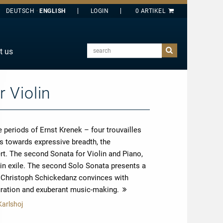
DEUTSCH
ENGLISH
search
t us
E
J
 Violin
O
T
 periods of Ernst Krenek – four trouvailles
Y
s towards expressive breadth, the
rt. The second Sonata for Violin and Piano,
 in exile. The second Solo Sonata presents a
. Christoph Schickedanz convinces with
ouration and exuberant music-making.
more
Karlshoj