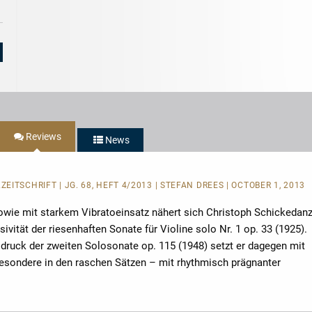
Reviews
News
KZEITSCHRIFT
| JG. 68, HEFT 4/2013 | STEFAN DREES | OCTOBER 1, 2013
wie mit starkem Vibratoeinsatz nähert sich Christoph Schickedan
ivität der riesenhaften Sonate für Violine solo Nr. 1 op. 33 (1925).
sdruck der zweiten Solosonate op. 115 (1948) setzt er dagegen mit
sbesondere in den raschen Sätzen – mit rhythmisch prägnanter
r
n