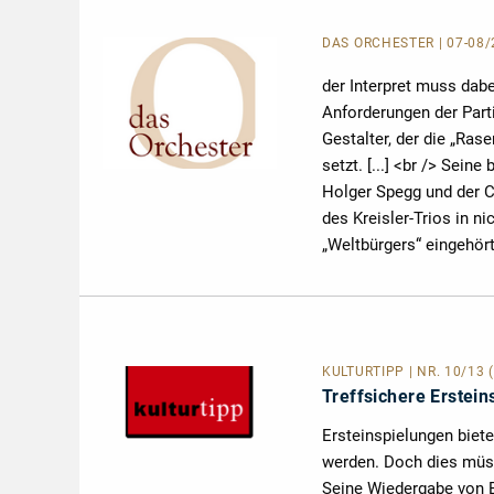
DAS ORCHESTER
| 07-08
der Interpret muss dabe
Anforderungen der Part
Gestalter, der die „Rase
setzt. [...] <br /> Sei
Holger Spegg und der C
des Kreisler-Trios in 
„Weltbürgers“ eingehör
KULTURTIPP
| NR. 10/13 
Treffsichere Erstein
Ersteinspielungen biet
werden. Doch dies müs
Seine Wiedergabe von Er