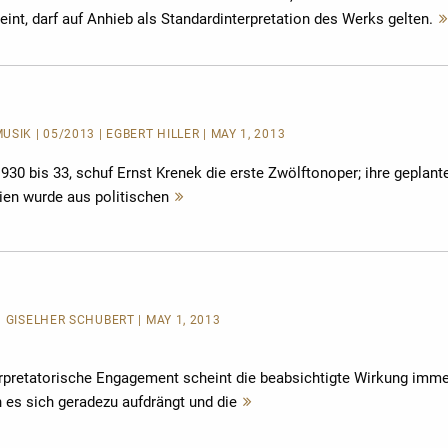
int, darf auf Anhieb als Standardinterpretation des Werks gelten.
SIK | 05/2013 | EGBERT HILLER | MAY 1, 2013
1930 bis 33, schuf Ernst Krenek die erste Zwölftonoper; ihre geplant
ien wurde aus politischen
Mehr
lesen
| GISELHER SCHUBERT | MAY 1, 2013
terpretatorische Engagement scheint die beabsichtigte Wirkung imm
 es sich geradezu aufdrängt und die
Mehr
lesen