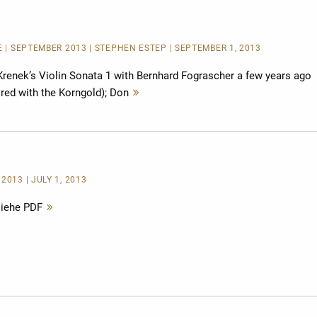
E
| SEPTEMBER 2013 | STEPHEN ESTEP | SEPTEMBER 1, 2013
renek’s Violin Sonata 1 with Bernhard Fograscher a few years ago
ired with the Korngold); Don
Mehr
lesen
2013 | JULY 1, 2013
siehe PDF
Mehr
lesen