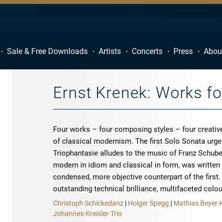
Sale & Free Downloads
Artists
Concerts
Press
Abou
C
D
H
I
Ernst Krenek: Works for
M
N
R
S
Four works – four composing styles – four creative
W
X
of classical modernism. The first Solo Sonata urge
Triophantasie alludes to the music of Franz Schube
modern in idiom and classical in form, was written
condensed, more objective counterpart of the first
outstanding technical brilliance, multifaceted col
Christoph Schickedanz
|
Holger Spegg
|
Mathias Beyer-
Johannes-Kreisler-Trio