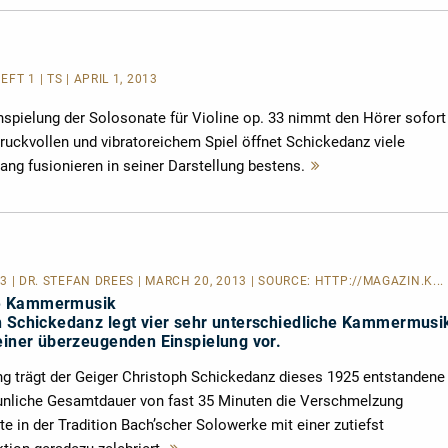
EFT 1 | TS | APRIL 1, 2013
nspielung der Solosonate für Violine op. 33 nimmt den Hörer sofort
ruckvollen und vibratoreichem Spiel öffnet Schickedanz viele
ang fusionieren in seiner Darstellung bestens.
Mehr
lesen
13 | DR. STEFAN DREES | MARCH 20, 2013 | SOURCE:
HTTP://MAGAZIN.K...
e Kammermusik
h Schickedanz legt vier sehr unterschiedliche Kammermusik
 einer überzeugenden Einspielung vor.
 trägt der Geiger Christoph Schickedanz dieses 1925 entstandene
unliche Gesamtdauer von fast 35 Minuten die Verschmelzung
 in der Tradition Bach’scher Solowerke mit einer zutiefst