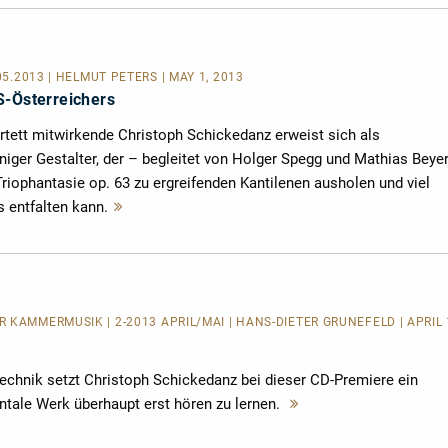
.05.2013 | HELMUT PETERS | MAY 1, 2013
S-Österreichers
artett mitwirkende Christoph Schickedanz erweist sich als
iger Gestalter, der – begleitet von Holger Spegg und Mathias Beyer
Triophantasie op. 63 zu ergreifenden Kantilenen ausholen und viel
s entfalten kann.
Mehr
lesen
 KAMMERMUSIK | 2-2013 APRIL/MAI | HANS-DIETER GRÜNEFELD | APRIL 
technik setzt Christoph Schickedanz bei dieser CD-Premiere ein
tale Werk überhaupt erst hören zu lernen.
Mehr
lesen