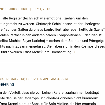
/2013 | JÖRG LOSKILL | JULY 1, 2013
i alle Register (technisch wie emotional) ziehen, um den
itur gerecht zu werden. Christoph Schickedanz ist der überlegene
rei“ auf den Saiten durchaus kontrolliert, aber eben heftig „in Szene“
ne beiden Partner in den anderen beiden Kompositionen – der Pianist
ellist Mathias Beyer-Karlshoj – stehen dem Solisten und Primgeige
nichts nach. Zusammengefasst: Sie haben sich in den Kosmos dieses
t und erweisen Ernst Krenek ihre Hochachtung.
Mehr
lesen
(04.-17. MAI 2013) | FRITZ TRÜMPI | MAY 4, 2013
spielung
en den Vorteil, dass sie von keinen Referenzaufnahmen bedrängt
ste den Geiger Christoph Schickedanz ohnehin nicht kümmern:
nst Kreneks erster Sonate für Solo-Violine, die hier erstmals