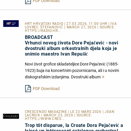
PDF Download
HRT HRVATSKI RADIO
| 27.03.2026, 11:00 UHR | IVA
LOVREC ŠTEFANOVIĆ | MARCH 27, 2026 | SOURCE:
HTTPS://RADIO.HR...
BROADCAST
Vrhunci novog života Dore Pejačević - novi
dvostruki album orkestralnih djela koja je
snimio maestro Ivan Repušić
Novi život grofice skladateljice Dore Pejačević (1885-
1923) buja na koncertnim pozornicama, ali i u novim
diskografskim izdanjima. Dvostruki album
Mehr
lesen
PDF Download
CRESCENDO MAGAZINE | LE 23 MARS 2026 | JEAN
LACROIX | MARCH 23, 2026 | SOURCE:
HTTPS://WWW.CRES...
Trop tôt disparue, la Croate Dora Pejačević a
laissé un intéressant catalogue orchestral