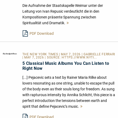
Die Aufnahme der Staatskapelle Weimar unter der
Leitung von Ivan Repusic verdeutlicht die in den
Kompositionen präsente Spannung zwischen
Spiritualität und Dramatik.
Mehr
lesen
PDF Download
THE NEW YORK TIMES
| MAY 7, 2026 | GABRIELLE FERRARI
| MAY 7, 2026 | SOURCE:
HTTPS://WWW.NYTI...
5 Classical Music Albums You Can Listen to
Right Now
[...] Pejacevic sets a text by Rainer Maria Rilke about
lovers resonating as one string, unable to escape the pull
of the body even as their souls long for freedom. As sung
with rapturous intensity by Annika Schlicht, this piece is a
perfect introduction the tensions between earth and
spirit that define Pejacevic’s music.
Mehr
lesen
PDF Download