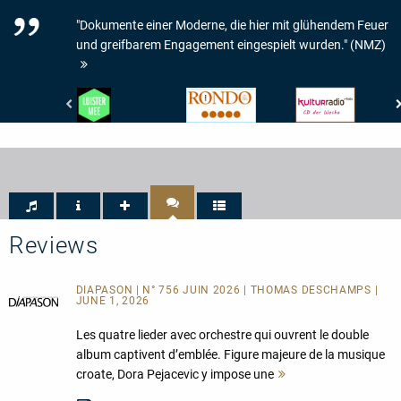
"Dokumente einer Moderne, die hier mit glühendem Feuer
und greifbarem Engagement eingespielt wurden." (NMZ)
De
Rondo
RBB
Gelderlander
-
Kulturradio
-
Rondo
-
LUISTER
-
CD
MEE
5/5
der
Woche
Reviews
DIAPASON | N° 756 JUIN 2026 | THOMAS DESCHAMPS |
JUNE 1, 2026
Les quatre lieder avec orchestre qui ouvrent le double
album captivent d’emblée. Figure majeure de la musique
croate, Dora Pejacevic y impose une
Mehr
lesen