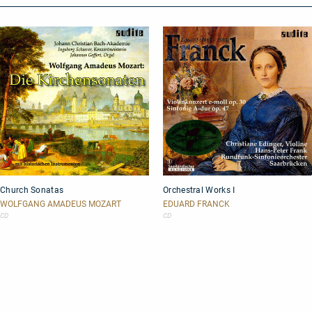
Church
Orchestral
Church Sonatas
Orchestral Works I
Sonatas
Works
I
WOLFGANG AMADEUS MOZART
EDUARD FRANCK
CD
CD