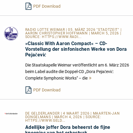
lesen
PDF Download
RADIO LOTTE WEIMAR
| 05. MÄRZ 2026 "STADTZEIT" |
AARON CHRISTOPHER HOFFMANN | MARCH 5, 2026 |
SOURCE:
HTTPS://WWW.RADI...
»Classic With Aaron Compact« – CD-
Vorstellung der sinfonischen Werke von Dora
Pejačević
Die Staatskapelle Weimar veröffentlicht am 6. März 2026
beim Label audite die Doppel-CD „Dora Pejačević:
Complete Symphonic Works" – die
Mehr
lesen
PDF Download
DE GELDERLANDER
| 4 MAART 2026 | MAARTEN-JAN
DONGELMANS | MARCH 4, 2026 | SOURCE:
HTTPS://WWW.GELD...
Adellijke joffer Dora beheerst de fijne
kneepjes van het orkestvak