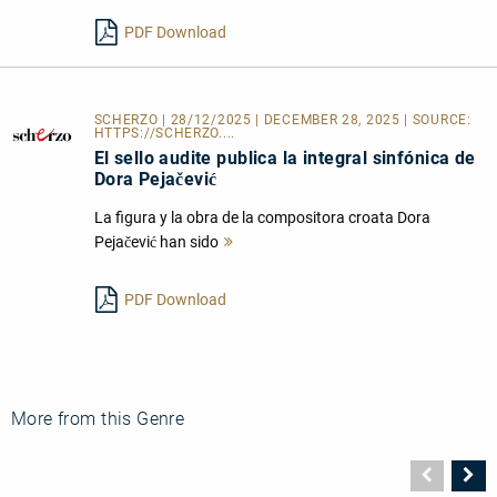
lesen
PDF Download
SCHERZO | 28/12/2025 | DECEMBER 28, 2025 | SOURCE:
HTTPS://SCHERZO....
El sello audite publica la integral sinfónica de
Dora Pejačević
La figura y la obra de la compositora croata Dora
Pejačević han sido
Mehr
lesen
PDF Download
More from this Genre
Vorher
N
Seite
Se