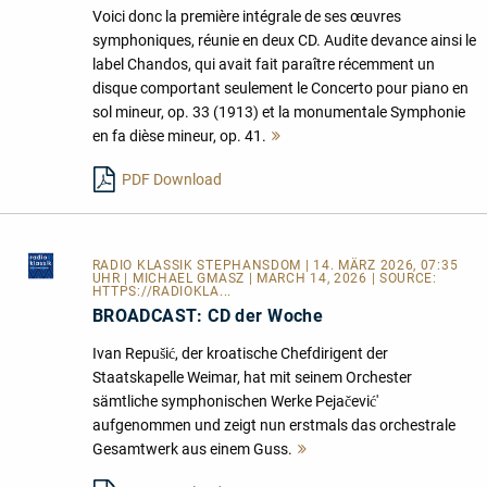
Voici donc la première intégrale de ses œuvres
symphoniques, réunie en deux CD. Audite devance ainsi le
label Chandos, qui avait fait paraître récemment un
disque comportant seulement le Concerto pour piano en
sol mineur, op. 33 (1913) et la monumentale Symphonie
en fa dièse mineur, op. 41.
Mehr
lesen
PDF Download
RADIO KLASSIK STEPHANSDOM
| 14. MÄRZ 2026, 07:35
UHR | MICHAEL GMASZ | MARCH 14, 2026 | SOURCE:
HTTPS://RADIOKLA...
BROADCAST: CD der Woche
Ivan Repušić, der kroatische Chefdirigent der
Staatskapelle Weimar, hat mit seinem Orchester
sämtliche symphonischen Werke Pejačević'
aufgenommen und zeigt nun erstmals das orchestrale
Gesamtwerk aus einem Guss.
Mehr
lesen