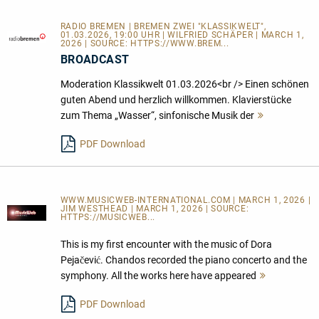
RADIO BREMEN | BREMEN ZWEI "KLASSIKWELT",
01.03.2026, 19:00 UHR | WILFRIED SCHÄPER | MARCH 1,
2026 | SOURCE:
HTTPS://WWW.BREM...
BROADCAST
Moderation Klassikwelt 01.03.2026<br /> Einen schönen
guten Abend und herzlich willkommen. Klavierstücke
zum Thema „Wasser“, sinfonische Musik der
Mehr
lesen
PDF Download
WWW.MUSICWEB-INTERNATIONAL.COM | MARCH 1, 2026 |
JIM WESTHEAD | MARCH 1, 2026 | SOURCE:
HTTPS://MUSICWEB...
This is my first encounter with the music of Dora
Pejačević. Chandos recorded the piano concerto and the
symphony. All the works here have appeared
Mehr
lesen
PDF Download