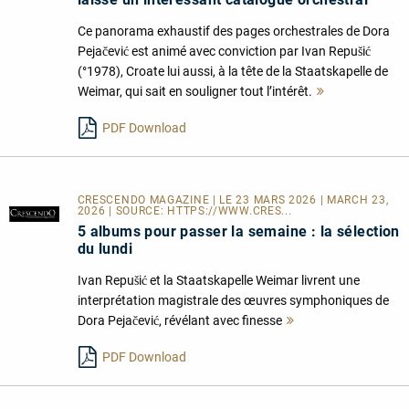
Ce panorama exhaustif des pages orchestrales de Dora
Pejačević est animé avec conviction par Ivan Repušić
(°1978), Croate lui aussi, à la tête de la Staatskapelle de
Weimar, qui sait en souligner tout l’intérêt.
Mehr
lesen
PDF Download
CRESCENDO MAGAZINE | LE 23 MARS 2026 | MARCH 23,
2026 | SOURCE:
HTTPS://WWW.CRES...
5 albums pour passer la semaine : la sélection
du lundi
Ivan Repušić et la Staatskapelle Weimar livrent une
interprétation magistrale des œuvres symphoniques de
Dora Pejačević, révélant avec finesse
Mehr
lesen
PDF Download