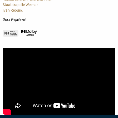
Staatskapelle Weimar
Ivan Repušić
Dora Pejačević