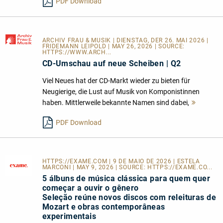
PDF Download
ARCHIV FRAU & MUSIK
| DIENSTAG, DER 26. MAI 2026 |
FRIDEMANN LEIPOLD | MAY 26, 2026 | SOURCE:
HTTPS://WWW.ARCH...
CD-Umschau auf neue Scheiben | Q2
Viel Neues hat der CD-Markt wieder zu bieten für
Neugierige, die Lust auf Musik von Komponistinnen
haben. Mittlerweile bekannte Namen sind dabei,
Mehr
lesen
PDF Download
HTTPS://EXAME.COM
| 9 DE MAIO DE 2026 | ESTELA
MARCONI | MAY 9, 2026 | SOURCE:
HTTPS://EXAME.CO...
5 álbuns de música clássica para quem quer
começar a ouvir o gênero
Seleção reúne novos discos com releituras de
Mozart e obras contemporâneas
experimentais