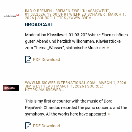
RADIO BREMEN | BREMEN ZWEI "KLASSIKWELT",
01.03.2026, 19:00 UHR | WILFRIED SCHÄPER | MARCH 1,
2026 | SOURCE:
HTTPS://WWW.BREM...
BROADCAST
Moderation Klassikwelt 01.03.2026<br /> Einen schönen
guten Abend und herzlich willkommen. Klavierstücke
zum Thema „Wasser“, sinfonische Musik der
Mehr
lesen
PDF Download
WWW.MUSICWEB-INTERNATIONAL.COM | MARCH 1, 2026 |
JIM WESTHEAD | MARCH 1, 2026 | SOURCE:
HTTPS://MUSICWEB...
This is my first encounter with the music of Dora
Pejačević. Chandos recorded the piano concerto and the
symphony. All the works here have appeared
Mehr
lesen
PDF Download