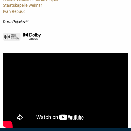
Staatskapelle Weimar
Ivan Repušić
Dora Pejačević