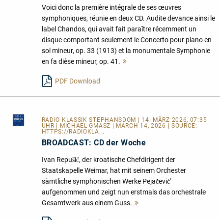
Voici donc la première intégrale de ses œuvres
symphoniques, réunie en deux CD. Audite devance ainsi le
label Chandos, qui avait fait paraître récemment un
disque comportant seulement le Concerto pour piano en
sol mineur, op. 33 (1913) et la monumentale Symphonie
en fa dièse mineur, op. 41.
Mehr
lesen
PDF Download
RADIO KLASSIK STEPHANSDOM
| 14. MÄRZ 2026, 07:35
UHR | MICHAEL GMASZ | MARCH 14, 2026 | SOURCE:
HTTPS://RADIOKLA...
BROADCAST: CD der Woche
Ivan Repušić, der kroatische Chefdirigent der
Staatskapelle Weimar, hat mit seinem Orchester
sämtliche symphonischen Werke Pejačević'
aufgenommen und zeigt nun erstmals das orchestrale
Gesamtwerk aus einem Guss.
Mehr
lesen