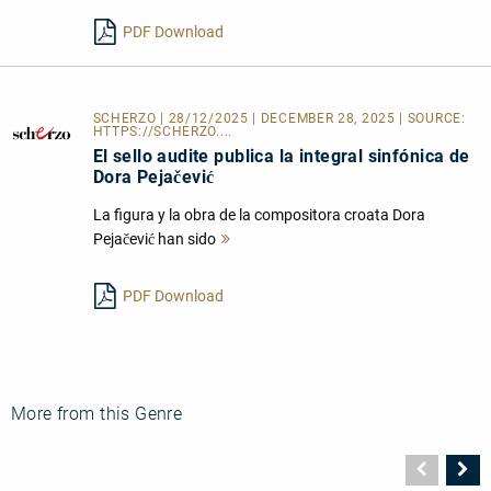
lesen
PDF Download
SCHERZO | 28/12/2025 | DECEMBER 28, 2025 | SOURCE:
HTTPS://SCHERZO....
El sello audite publica la integral sinfónica de
Dora Pejačević
La figura y la obra de la compositora croata Dora
Pejačević han sido
Mehr
lesen
PDF Download
More from this Genre
Vorher
N
Seite
Se