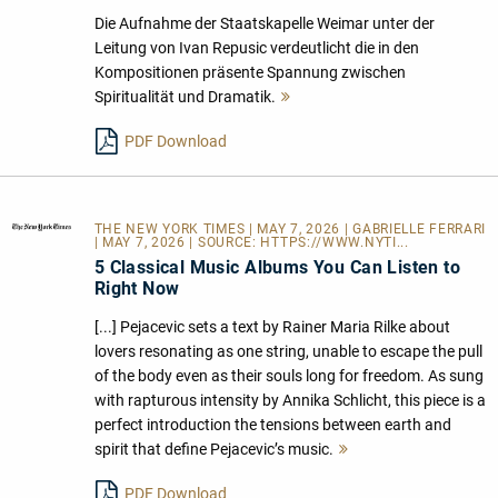
Die Aufnahme der Staatskapelle Weimar unter der
Leitung von Ivan Repusic verdeutlicht die in den
Kompositionen präsente Spannung zwischen
Spiritualität und Dramatik.
Mehr
lesen
PDF Download
THE NEW YORK TIMES
| MAY 7, 2026 | GABRIELLE FERRARI
| MAY 7, 2026 | SOURCE:
HTTPS://WWW.NYTI...
5 Classical Music Albums You Can Listen to
Right Now
[...] Pejacevic sets a text by Rainer Maria Rilke about
lovers resonating as one string, unable to escape the pull
of the body even as their souls long for freedom. As sung
with rapturous intensity by Annika Schlicht, this piece is a
perfect introduction the tensions between earth and
spirit that define Pejacevic’s music.
Mehr
lesen
PDF Download