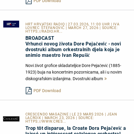
PDF Download
HRT HRVATSKI RADIO
| 27.03.2026, 11:00 UHR | IVA
LOVREC ŠTEFANOVIĆ | MARCH 27, 2026 | SOURCE:
HTTPS://RADIO.HR...
BROADCAST
Vrhunci novog života Dore Pejačević - novi
dvostruki album orkestralnih djela koja je
snimio maestro Ivan Repušić
Novi život grofice skladateljice Dore Pejačević (1885-
1923) buja na koncertnim pozornicama, ali i u novim
diskografskim izdanjima. Dvostruki album
Mehr
lesen
PDF Download
CRESCENDO MAGAZINE | LE 23 MARS 2026 | JEAN
LACROIX | MARCH 23, 2026 | SOURCE:
HTTPS://WWW.CRES...
Trop tôt disparue, la Croate Dora Pejačević a
laissé un intéressant catalogue orchestral