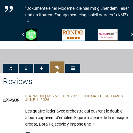
"Dokumente einer Moderne, die hier mit glühendem Feuer
und greifbarem Engagement eingespielt wurden." (NMZ)
De
Rondo
RBB
Gelderlander
-
Kulturradio
-
Rondo
-
LUISTER
-
CD
MEE
5/5
der
Woche
Reviews
DIAPASON | N° 756 JUIN 2026 | THOMAS DESCHAMPS |
JUNE 1, 2026
Les quatre lieder avec orchestre qui ouvrent le double
album captivent d’emblée. Figure majeure de la musique
croate, Dora Pejacevic y impose une
Mehr
lesen