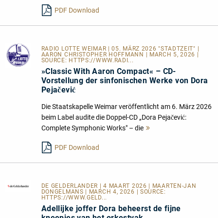
lesen
PDF Download
RADIO LOTTE WEIMAR
| 05. MÄRZ 2026 "STADTZEIT" |
AARON CHRISTOPHER HOFFMANN | MARCH 5, 2026 |
SOURCE:
HTTPS://WWW.RADI...
»Classic With Aaron Compact« – CD-
Vorstellung der sinfonischen Werke von Dora
Pejačević
Die Staatskapelle Weimar veröffentlicht am 6. März 2026
beim Label audite die Doppel-CD „Dora Pejačević:
Complete Symphonic Works" – die
Mehr
lesen
PDF Download
DE GELDERLANDER
| 4 MAART 2026 | MAARTEN-JAN
DONGELMANS | MARCH 4, 2026 | SOURCE:
HTTPS://WWW.GELD...
Adellijke joffer Dora beheerst de fijne
kneepjes van het orkestvak