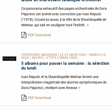
Ce panorama exhaustif des pages orchestrales de Dora
Pejačević est animé avec conviction par Ivan Repušić
(°1978), Croate lui aussi, à la tête de la Staatskapelle de
Weimar, qui sait en souligner tout l’intérêt.
Mehr
lesen
PDF Download
CRESCENDO MAGAZINE | LE 23 MARS 2026 | MARCH 23,
2026 | SOURCE:
HTTPS://WWW.CRES...
5 albums pour passer la semaine : la sélection
du lundi
Ivan Repušić et la Staatskapelle Weimar livrent une
interprétation magistrale des œuvres symphoniques de
Dora Pejačević, révélant avec finesse
Mehr
lesen
PDF Download