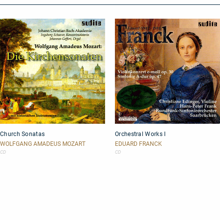
Church
Orchestral
Church Sonatas
Orchestral Works I
Sonatas
Works
I
WOLFGANG AMADEUS MOZART
EDUARD FRANCK
CD
CD