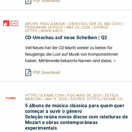
PDF Download
ARCHIV FRAU & MUSIK
| DIENSTAG, DER 26. MAI 2026 |
FRIDEMANN LEIPOLD | MAY 26, 2026 | SOURCE:
HTTPS://WWW.ARCH...
CD-Umschau auf neue Scheiben | Q2
Viel Neues hat der CD-Markt wieder zu bieten für
Neugierige, die Lust auf Musik von Komponistinnen
haben. Mittlerweile bekannte Namen sind dabei,
Mehr
lesen
PDF Download
HTTPS://EXAME.COM
| 9 DE MAIO DE 2026 | ESTELA
MARCONI | MAY 9, 2026 | SOURCE:
HTTPS://EXAME.CO...
5 álbuns de música clássica para quem quer
começar a ouvir o gênero
Seleção reúne novos discos com releituras de
Mozart e obras contemporâneas
experimentais